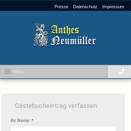
Presse
Datenschutz
Impressum
Menu
Gästebucheintrag verfassen:
Ihr Name:
*